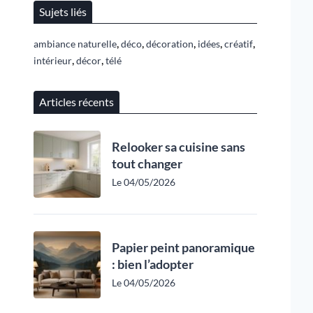
Sujets liés
,
,
,
,
,
ambiance naturelle
déco
décoration
idées
créatif
,
,
intérieur
décor
télé
Articles récents
Relooker sa cuisine sans
tout changer
Le 04/05/2026
Papier peint panoramique
: bien l’adopter
Le 04/05/2026