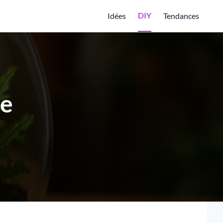
DIY
Idées
Tendances
te